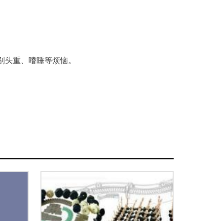
别头重、嗜睡等烦恼。