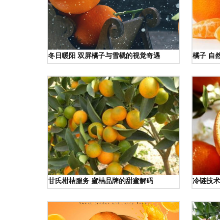
冬日暖阳 双屏橘子与雪橇的视觉奇遇
橘子 自
甘氏柑桔服务 蜜桔品牌的甜蜜解码
冷链技术