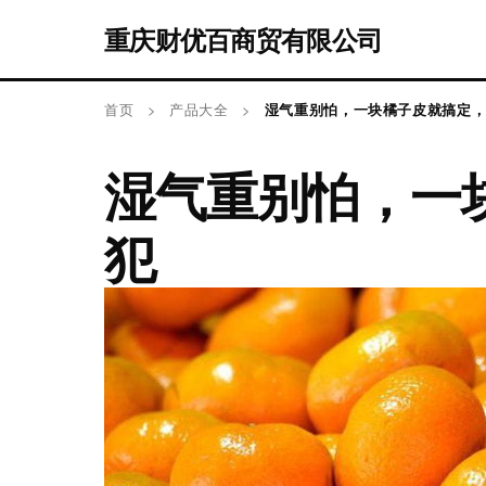
重庆财优百商贸有限公司
首页
>
产品大全
>
湿气重别怕，一块橘子皮就搞定，
湿气重别怕，一
犯