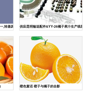
一,转基因食品。二,速成鸡鸭,80天养大的笼养鸡鸭及其副产品禽蛋,五个
供应昆明输送配件&YY-26橘子果汁生产线装机械配件设
白
橙色童话 橙子与橘子的合影