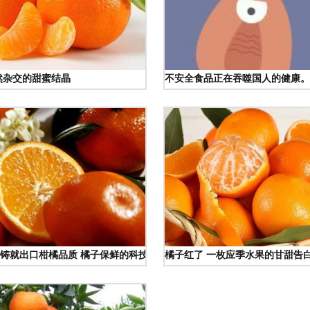
然杂交的甜蜜结晶
不安全食品正在吞噬国人的健康。
铸就出口柑橘品质 橘子保鲜的科技奥秘
橘子红了 一枚应季水果的甘甜告