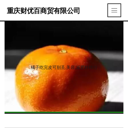
重庆财优百商贸有限公司
橘子吃完皮可别丢,美容,减肥样样行