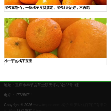
湿气重别怕，一块橘子皮就搞定，湿气5天治好，不再犯
小一班的橘子宝宝
地址：重庆市奉节县草堂镇天坪村3社35号1幢
电话：1772567**
Copyright © 2026
www.fmpoe.com
橘子
重庆财优百商贸有限公
司
橘子
版权所有
Sitemap