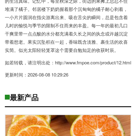
的生活真味。记忆中，每至秋深之际，街边的果摊上总忍不住
堆满了橘子。邻居楼下奶奶握着那个沉甸甸的橘子耐心剥着，
一小片片圆润在指尖游离出来、吸在舌尖的瞬间，总是包含着
儿时的愉悦与季节的限制不住而来的丰盈。每一年的最初几口
干爽里带一点点酸的水分都充满着久长之间的执念或许越沉淀
带着想老。果实沉坠积在一起，香味既含淡雅、裹生活的欢喜
实简。似光太阳轻轻笼罩这个需要自勉知足的收获时辰。
如若转载，请注明出处：http://www.fmpoe.com/product/12.html
更新时间：2026-08-08 10:29:26
最新产品