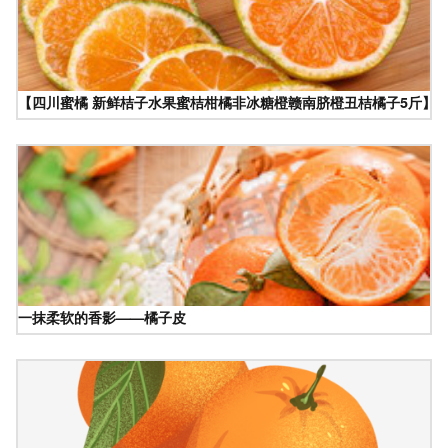
【四川蜜橘 新鲜桔子水果蜜桔柑橘非冰糖橙赣南脐橙丑桔橘子5斤】价
一抹柔软的香影——橘子皮